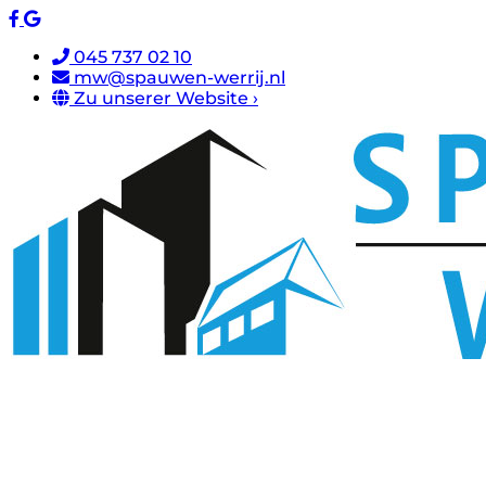
045 737 02 10
mw@spauwen-werrij.nl
Zu unserer Website ›