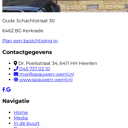
Oude Schachtstraat 30
6462 BG Kerkrade
Plan een bezichtiging in
Contactgegevens
Dr. Poelsstraat 34, 6411 HH Heerlen
045 737 02 10
mw@spauwen-werrij.nl
www.spauwen-werrij.nl
Navigatie
Home
Media
In de buurt