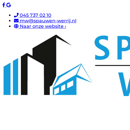
045 737 02 10
mw@spauwen-werrij.nl
Naar onze website ›