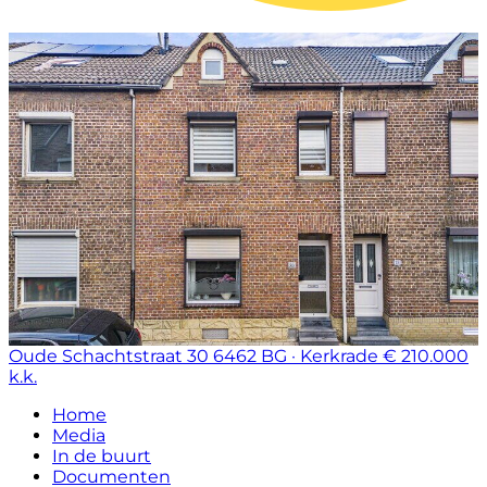
Oude Schachtstraat 30
6462 BG · Kerkrade
€ 210.000
k.k.
Home
Media
In de buurt
Documenten