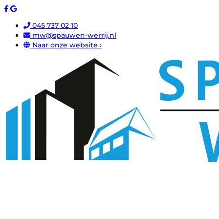
045 737 02 10
mw@spauwen-werrij.nl
Naar onze website ›