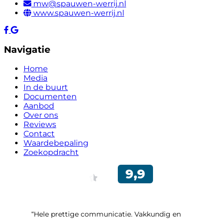
mw@spauwen-werrij.nl
www.spauwen-werrij.nl
Navigatie
Home
Media
In de buurt
Documenten
Aanbod
Over ons
Reviews
Contact
Waardebepaling
Zoekopdracht
“Hele prettige communicatie. Vakkundig en