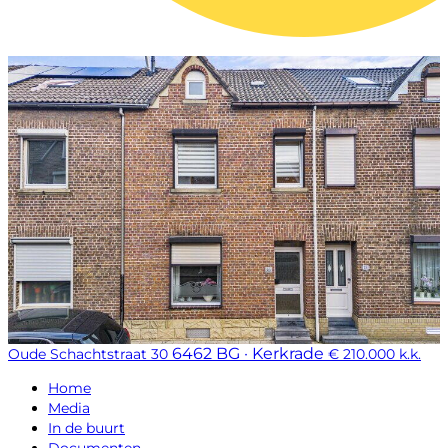
6462 BG · Kerkrade
Oude Schachtstraat 30
€ 210.000 k.k.
Home
Media
In de buurt