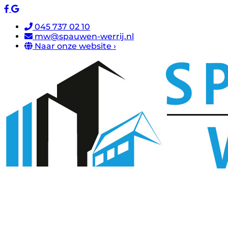
045 737 02 10
mw@spauwen-werrij.nl
Naar onze website ›