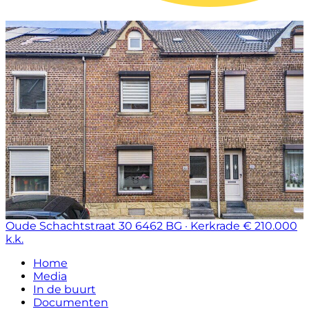
Oude Schachtstraat 30
6462 BG · Kerkrade
€ 210.000
k.k.
Home
Media
In de buurt
Documenten