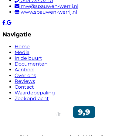
045 737 02 10
mw@spauwen-werrij.nl
www.spauwen-werrij.nl
Navigatie
Home
Media
In de buurt
Documenten
Aanbod
Over ons
Reviews
Contact
Waardebepaling
Zoekopdracht